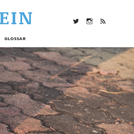
twitter
Instagram
Beitrag
EIN
Feed
(RSS)
twitter
Instagram
Beitrags-
GLOSSAR
Feed
(RSS)