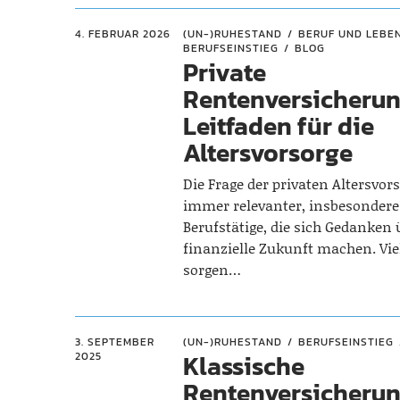
4. FEBRUAR 2026
(UN-)RUHESTAND
BERUF UND LEBE
BERUFSEINSTIEG
BLOG
Private
Rentenversicherun
Leitfaden für die
Altersvorsorge
Die Frage der privaten Altersvor
immer relevanter, insbesondere
Berufstätige, die sich Gedanken 
finanzielle Zukunft machen. Vi
sorgen…
3. SEPTEMBER
(UN-)RUHESTAND
BERUFSEINSTIEG
Klassische
2025
Rentenversicherun