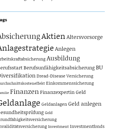
ags
Aktien
Absicherung
Altersvorsorge
Anlagestrategie
Anlegen
Ausbildung
rbeitskraftabsicherung
BU
erufsstart
Berufsunfähigkeitsabsicherung
iversifikation
Dread-Disease Versicherung
Einkommenssicherung
urchschnittskosteneffekt
Finanzen
Finanzexpertin
Geld
amilie
Geldanlage
Geld anlegen
Geldanlagen
esundheitsprüfung
Gold
rundfähigkeitsversicherung
nvaliditätsversicherung
Investmentfonds
Investment