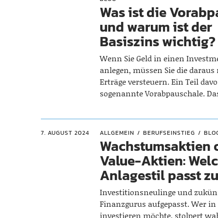
Was ist die Vorab
und warum ist der
Basiszins wichtig?
Wenn Sie Geld in einen Invest
anlegen, müssen Sie die daraus 
Erträge versteuern. Ein Teil davo
sogenannte Vorabpauschale. Da
7. AUGUST 2024
ALLGEMEIN
BERUFSEINSTIEG
BLO
Wachstumsaktien 
Value-Aktien: Wel
Anlagestil passt z
Investitionsneulinge und zukün
Finanzgurus aufgepasst. Wer in
investieren möchte, stolpert wa