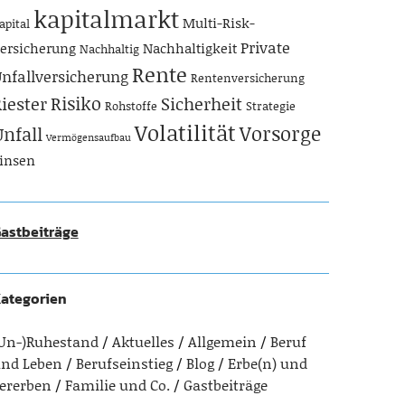
kapitalmarkt
Multi-Risk-
apital
Private
ersicherung
Nachhaltigkeit
Nachhaltig
Rente
nfallversicherung
Rentenversicherung
Risiko
iester
Sicherheit
Rohstoffe
Strategie
Volatilität
Vorsorge
Unfall
Vermögensaufbau
insen
astbeiträge
ategorien
Un-)Ruhestand
Aktuelles
Allgemein
Beruf
nd Leben
Berufseinstieg
Blog
Erbe(n) und
ererben
Familie und Co.
Gastbeiträge