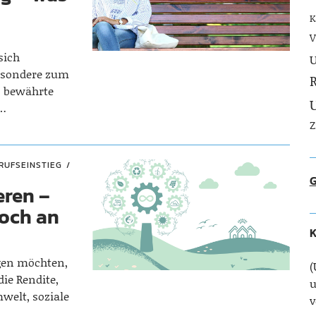
K
V
sich
U
esondere zum
R
s bewährte
n…
Z
RUFSEINSTIEG
G
eren –
noch an
K
egen möchten,
(
die Rendite,
u
mwelt, soziale
v