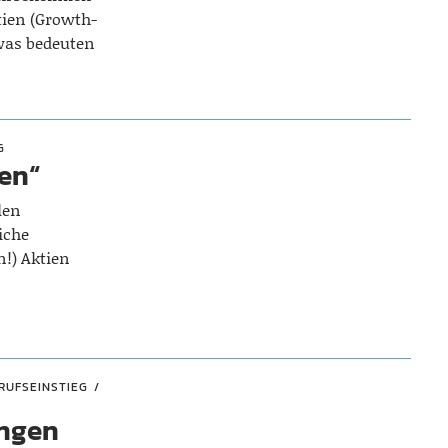
tien (Growth-
 was bedeuten
G
ven“
len
iche
n!) Aktien
RUFSEINSTIEG
ungen