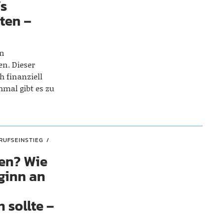
’s
ten –
nn
en. Dieser
 finanziell
hmal gibt es zu
RUFSEINSTIEG
ten? Wie
ginn an
 sollte –