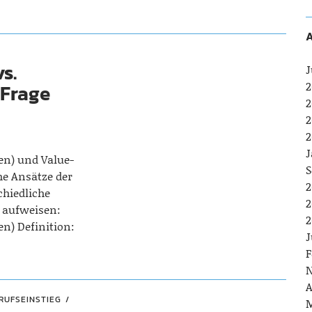
A
s.
J
2
 Frage
2
2
2
J
n) und Value-
S
he Ansätze der
2
chiedliche
2
n aufweisen:
2
n) Definition:
J
F
N
A
RUFSEINSTIEG
M