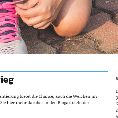
tieg
N
D
entierung bietet die Chance, auch die Weichen im
(
Sie hier mehr darüber in den Blogartikeln der
G
2
A