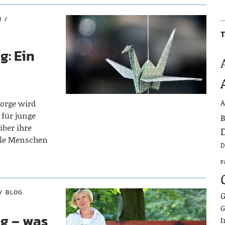
N
T
g: Ein
A
sorge wird
 für junge
B
über ihre
D
ele Menschen
D
F
BLOG
G
G
g – was
I