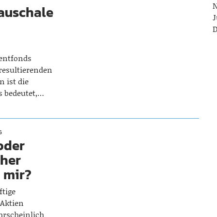
N
pauschale
J
D
mentfonds
resultierenden
n ist die
s bedeutet,…
G
oder
cher
u mir?
ftige
 Aktien
hrscheinlich