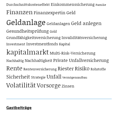
Einkommenssicherung
Durchschnittskosteneffekt
Familie
Finanzen
Finanzexpertin
Geld
Geldanlage
Geld anlegen
Geldanlagen
Gesundheitsprüfung
Gold
Grundfähigkeitsversicherung
Invaliditätsversicherung
Investmentfonds
Investment
Kapital
kapitalmarkt
Multi-Risk-Versicherung
Private Unfallversicherung
Nachhaltigkeit
Nachhaltig
Rente
Risiko
Riester
Rentenversicherung
Rohstoffe
Unfall
Sicherheit
Strategie
Vermögensaufbau
Volatilität
Vorsorge
Zinsen
Gastbeiträge