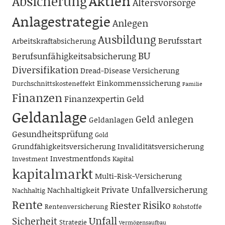
Aktien
Absicherung
Altersvorsorge
Anlagestrategie
Anlegen
Ausbildung
Berufsstart
Arbeitskraftabsicherung
BU
Berufsunfähigkeitsabsicherung
Diversifikation
Dread-Disease Versicherung
Einkommenssicherung
Durchschnittskosteneffekt
Familie
Finanzen
Finanzexpertin
Geld
Geldanlage
Geld anlegen
Geldanlagen
Gesundheitsprüfung
Gold
Grundfähigkeitsversicherung
Invaliditätsversicherung
Investmentfonds
Investment
Kapital
kapitalmarkt
Multi-Risk-Versicherung
Private Unfallversicherung
Nachhaltigkeit
Nachhaltig
Rente
Risiko
Riester
Rentenversicherung
Rohstoffe
Unfall
Sicherheit
Strategie
Vermögensaufbau