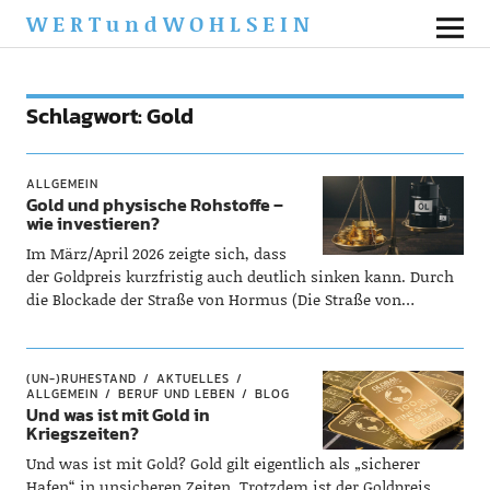
WERTundWOHLSEIN
Schlagwort:
Gold
ALLGEMEIN
Gold und physische Rohstoffe –
wie investieren?
Im März/April 2026 zeigte sich, dass
der Goldpreis kurzfristig auch deutlich sinken kann. Durch
die Blockade der Straße von Hormus (Die Straße von…
(UN-)RUHESTAND
AKTUELLES
ALLGEMEIN
BERUF UND LEBEN
BLOG
Und was ist mit Gold in
Kriegszeiten?
Und was ist mit Gold? Gold gilt eigentlich als „sicherer
Hafen“ in unsicheren Zeiten. Trotzdem ist der Goldpreis