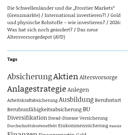
Die Schwellenländer und die „Frontier Markets“
(Grenzmärkte)
International investieren?!
Gold
und physische Rohstoffe – wie investieren?
2026:
Was hat sich noch geändert?
Das neue
Altersvorsorgedepot (AVD)
Tags
Aktien
Absicherung
Altersvorsorge
Anlagestrategie
Anlegen
Ausbildung
Berufsstart
Arbeitskraftabsicherung
BU
Berufsunfähigkeitsabsicherung
Diversifikation
Dread-Disease Versicherung
Einkommenssicherung
Durchschnittskosteneffekt
Familie
Finanzen
Finanzexpertin
Geld