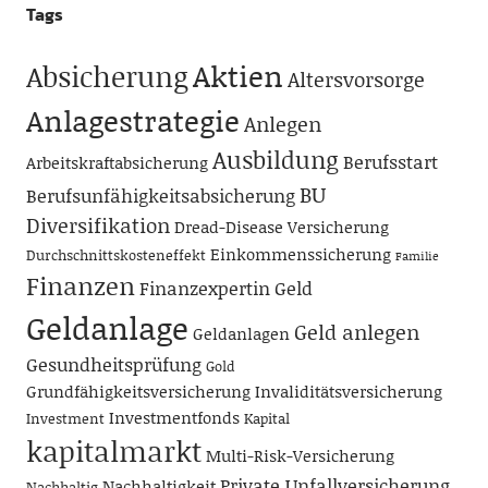
Tags
Aktien
Absicherung
Altersvorsorge
Anlagestrategie
Anlegen
Ausbildung
Berufsstart
Arbeitskraftabsicherung
BU
Berufsunfähigkeitsabsicherung
Diversifikation
Dread-Disease Versicherung
Einkommenssicherung
Durchschnittskosteneffekt
Familie
Finanzen
Finanzexpertin
Geld
Geldanlage
Geld anlegen
Geldanlagen
Gesundheitsprüfung
Gold
Grundfähigkeitsversicherung
Invaliditätsversicherung
Investmentfonds
Investment
Kapital
kapitalmarkt
Multi-Risk-Versicherung
Private Unfallversicherung
Nachhaltigkeit
Nachhaltig