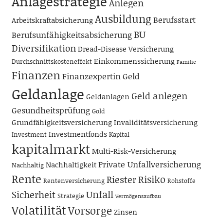
Anlagestrategie
Anlegen
Ausbildung
Berufsstart
Arbeitskraftabsicherung
BU
Berufsunfähigkeitsabsicherung
Diversifikation
Dread-Disease Versicherung
Einkommenssicherung
Durchschnittskosteneffekt
Familie
Finanzen
Finanzexpertin
Geld
Geldanlage
Geld anlegen
Geldanlagen
Gesundheitsprüfung
Gold
Grundfähigkeitsversicherung
Invaliditätsversicherung
Investmentfonds
Investment
Kapital
kapitalmarkt
Multi-Risk-Versicherung
Private Unfallversicherung
Nachhaltigkeit
Nachhaltig
Rente
Risiko
Riester
Rentenversicherung
Rohstoffe
Unfall
Sicherheit
Strategie
Vermögensaufbau
Volatilität
Vorsorge
Zinsen