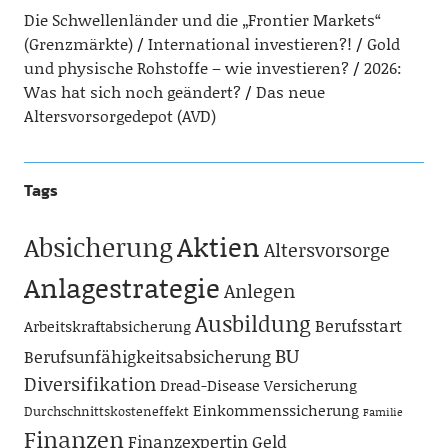
Die Schwellenländer und die „Frontier Markets“
(Grenzmärkte)
International investieren?!
Gold
und physische Rohstoffe – wie investieren?
2026:
Was hat sich noch geändert?
Das neue
Altersvorsorgedepot (AVD)
Tags
Aktien
Absicherung
Altersvorsorge
Anlagestrategie
Anlegen
Ausbildung
Berufsstart
Arbeitskraftabsicherung
BU
Berufsunfähigkeitsabsicherung
Diversifikation
Dread-Disease Versicherung
Einkommenssicherung
Durchschnittskosteneffekt
Familie
Finanzen
Finanzexpertin
Geld