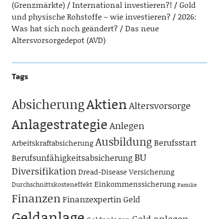
(Grenzmärkte)
International investieren?!
Gold
und physische Rohstoffe – wie investieren?
2026:
Was hat sich noch geändert?
Das neue
Altersvorsorgedepot (AVD)
Tags
Aktien
Absicherung
Altersvorsorge
Anlagestrategie
Anlegen
Ausbildung
Berufsstart
Arbeitskraftabsicherung
BU
Berufsunfähigkeitsabsicherung
Diversifikation
Dread-Disease Versicherung
Einkommenssicherung
Durchschnittskosteneffekt
Familie
Finanzen
Finanzexpertin
Geld
Geldanlage
Geld anlegen