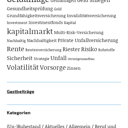
Geldanlagen
Gesundheitsprüfung
Gold
Grundfähigkeitsversicherung
Invaliditätsversicherung
Investmentfonds
Investment
Kapital
kapitalmarkt
Multi-Risk-Versicherung
Private Unfallversicherung
Nachhaltigkeit
Nachhaltig
Rente
Risiko
Riester
Rentenversicherung
Rohstoffe
Unfall
Sicherheit
Strategie
Vermögensaufbau
Volatilität
Vorsorge
Zinsen
Gastbeiträge
Kategorien
(Un-)Ruhestand
Aktuelles
Allgemein
Beruf und