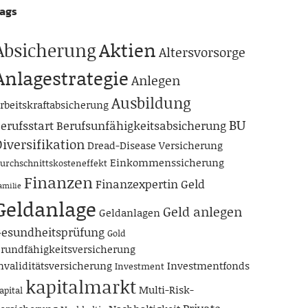
ags
Aktien
Absicherung
Altersvorsorge
Anlagestrategie
Anlegen
Ausbildung
rbeitskraftabsicherung
BU
erufsstart
Berufsunfähigkeitsabsicherung
iversifikation
Dread-Disease Versicherung
Einkommenssicherung
urchschnittskosteneffekt
Finanzen
Finanzexpertin
Geld
amilie
Geldanlage
Geld anlegen
Geldanlagen
esundheitsprüfung
Gold
rundfähigkeitsversicherung
nvaliditätsversicherung
Investmentfonds
Investment
kapitalmarkt
Multi-Risk-
apital