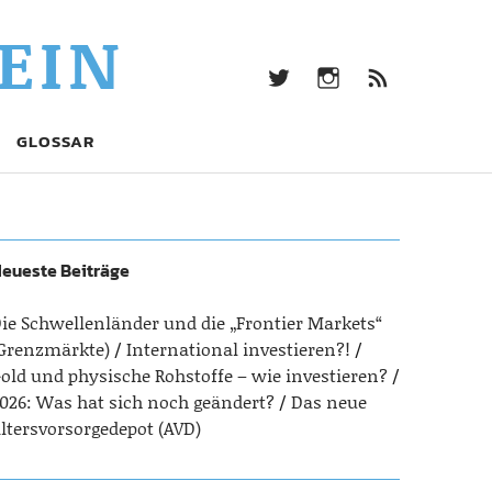
twitter
Instagram
Beitrag
EIN
Feed
(RSS)
twitter
Instagram
Beitrags-
GLOSSAR
Feed
(RSS)
eueste Beiträge
ie Schwellenländer und die „Frontier Markets“
Grenzmärkte)
International investieren?!
old und physische Rohstoffe – wie investieren?
026: Was hat sich noch geändert?
Das neue
ltersvorsorgedepot (AVD)