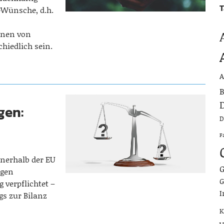
T
-Wünsche, d.h.
nnen von
hiedlich sein.
A
B
D
gen:
D
F
nerhalb der EU
G
igen
G
 verpflichtet –
I
s zur Bilanz
K