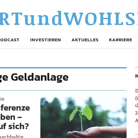
RTundWOHLS
PODCAST
INVESTIEREN
AKTUELLES
KARRIERE
ge Geldanlage
N
D
(
OG
äferenze
G
2
eben –
A
uf sich?
nachhaltig