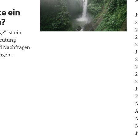
A
e ein
J
n?
2
2
e“ ist ein
2
eutung
2
nd Nachfragen
J
eigen…
S
2
2
2
J
F
N
A
M
N
J