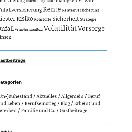
Private
ersicherung
Nachhaltigkeit
Nachhaltig
Rente
nfallversicherung
Rentenversicherung
Risiko
iester
Sicherheit
Rohstoffe
Strategie
Volatilität
Vorsorge
Unfall
Vermögensaufbau
insen
astbeiträge
ategorien
Un-)Ruhestand
Aktuelles
Allgemein
Beruf
nd Leben
Berufseinstieg
Blog
Erbe(n) und
ererben
Familie und Co.
Gastbeiträge