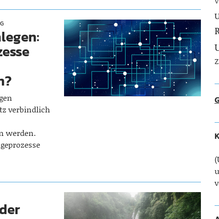
V
U
OG
R
legen:
zesse
Z
n?
igen
G
z verbindlich
n werden.
K
ageprozesse
(
u
v
 der