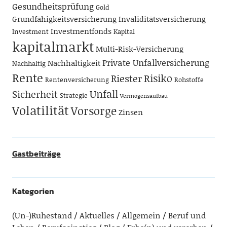
Gesundheitsprüfung
Gold
Grundfähigkeitsversicherung
Invaliditätsversicherung
Investmentfonds
Investment
Kapital
kapitalmarkt
Multi-Risk-Versicherung
Private Unfallversicherung
Nachhaltigkeit
Nachhaltig
Rente
Risiko
Riester
Rentenversicherung
Rohstoffe
Unfall
Sicherheit
Strategie
Vermögensaufbau
Volatilität
Vorsorge
Zinsen
Gastbeiträge
Kategorien
(Un-)Ruhestand
Aktuelles
Allgemein
Beruf und