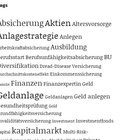
ags
Aktien
Absicherung
Altersvorsorge
Anlagestrategie
Anlegen
Ausbildung
rbeitskraftabsicherung
BU
erufsstart
Berufsunfähigkeitsabsicherung
iversifikation
Dread-Disease Versicherung
Einkommenssicherung
urchschnittskosteneffekt
Finanzen
Finanzexpertin
Geld
amilie
Geldanlage
Geld anlegen
Geldanlagen
esundheitsprüfung
Gold
rundfähigkeitsversicherung
nvaliditätsversicherung
Investmentfonds
Investment
kapitalmarkt
Multi-Risk-
apital