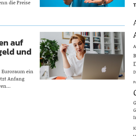
nn die Preise
T
sen auf
A
geld und
B
D
en Euroraum ein
D
etzt Anfang
F
eren…
G
G
I
K