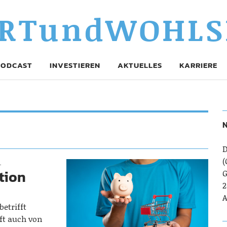
RTundWOHLS
PODCAST
INVESTIEREN
AKTUELLES
KARRIERE
N
D
(
.
ation
G
2
h
A
etrifft
oft auch von