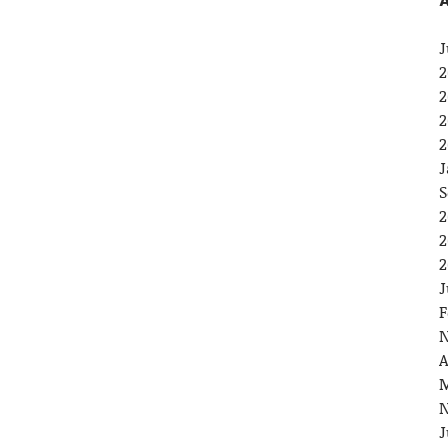
A
J
2
2
2
2
J
S
2
2
2
J
F
N
A
M
N
J