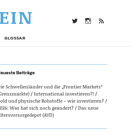
twitter
Instagram
Beitrag
EIN
Feed
(RSS)
twitter
Instagram
Beitrags-
GLOSSAR
Feed
(RSS)
eueste Beiträge
ie Schwellenländer und die „Frontier Markets“
Grenzmärkte)
International investieren?!
old und physische Rohstoffe – wie investieren?
026: Was hat sich noch geändert?
Das neue
ltersvorsorgedepot (AVD)