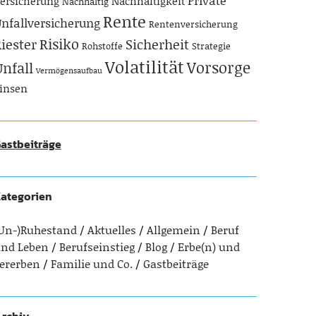
Private
ersicherung
Nachhaltigkeit
Nachhaltig
Rente
nfallversicherung
Rentenversicherung
Risiko
iester
Sicherheit
Rohstoffe
Strategie
Volatilität
Vorsorge
Unfall
Vermögensaufbau
insen
astbeiträge
ategorien
Un-)Ruhestand
Aktuelles
Allgemein
Beruf
nd Leben
Berufseinstieg
Blog
Erbe(n) und
ererben
Familie und Co.
Gastbeiträge