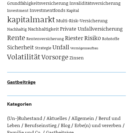
Grundfähigkeitsversicherung
Invaliditätsversicherung
Investmentfonds
Investment
Kapital
kapitalmarkt
Multi-Risk-Versicherung
Private Unfallversicherung
Nachhaltigkeit
Nachhaltig
Rente
Risiko
Riester
Rentenversicherung
Rohstoffe
Unfall
Sicherheit
Strategie
Vermögensaufbau
Volatilität
Vorsorge
Zinsen
Gastbeiträge
Kategorien
(Un-)Ruhestand
Aktuelles
Allgemein
Beruf und
Leben
Berufseinstieg
Blog
Erbe(n) und vererben
Familie und Co.
Gastbeiträge