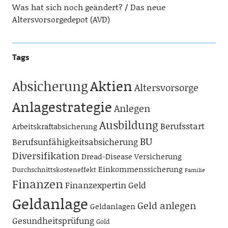
Was hat sich noch geändert?
Das neue
Altersvorsorgedepot (AVD)
Tags
Aktien
Absicherung
Altersvorsorge
Anlagestrategie
Anlegen
Ausbildung
Berufsstart
Arbeitskraftabsicherung
BU
Berufsunfähigkeitsabsicherung
Diversifikation
Dread-Disease Versicherung
Einkommenssicherung
Durchschnittskosteneffekt
Familie
Finanzen
Finanzexpertin
Geld
Geldanlage
Geld anlegen
Geldanlagen
Gesundheitsprüfung
Gold