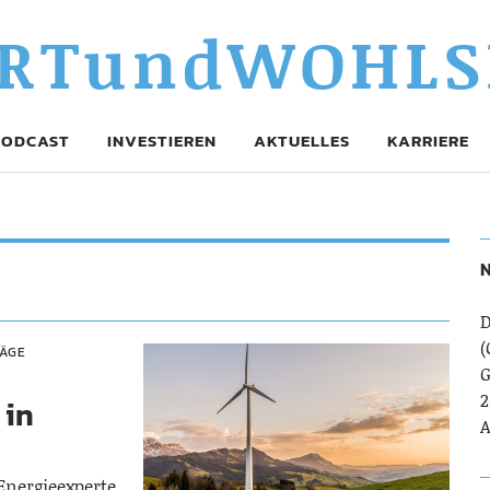
RTundWOHLS
PODCAST
INVESTIEREN
AKTUELLES
KARRIERE
N
D
(
RÄGE
G
2
 in
A
 Energieexperte