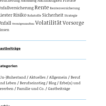
Private
ersicherung
Nachhaltigkeit
Nachhaltig
Rente
nfallversicherung
Rentenversicherung
Risiko
iester
Sicherheit
Rohstoffe
Strategie
Volatilität
Vorsorge
Unfall
Vermögensaufbau
insen
astbeiträge
ategorien
Un-)Ruhestand
Aktuelles
Allgemein
Beruf
nd Leben
Berufseinstieg
Blog
Erbe(n) und
ererben
Familie und Co.
Gastbeiträge