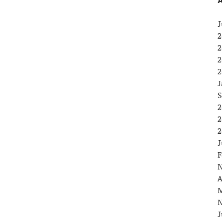
A
J
2
2
2
2
J
S
2
2
2
J
F
N
A
M
N
J