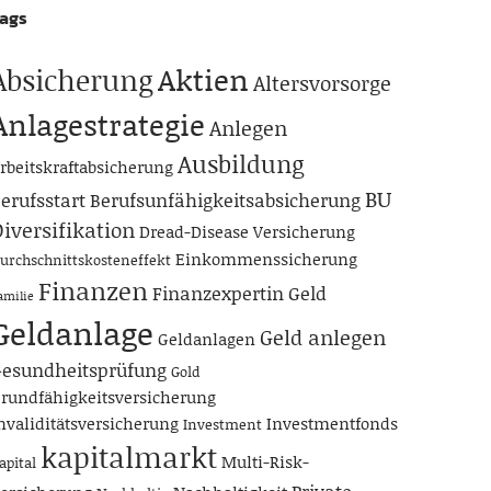
ags
Aktien
Absicherung
Altersvorsorge
Anlagestrategie
Anlegen
Ausbildung
rbeitskraftabsicherung
BU
erufsstart
Berufsunfähigkeitsabsicherung
iversifikation
Dread-Disease Versicherung
Einkommenssicherung
urchschnittskosteneffekt
Finanzen
Finanzexpertin
Geld
amilie
Geldanlage
Geld anlegen
Geldanlagen
esundheitsprüfung
Gold
rundfähigkeitsversicherung
nvaliditätsversicherung
Investmentfonds
Investment
kapitalmarkt
Multi-Risk-
apital