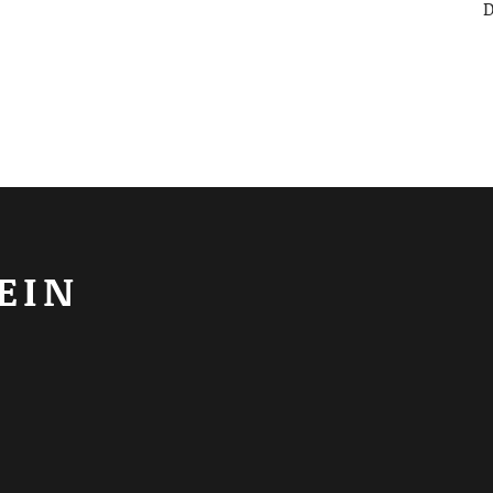
D
EIN