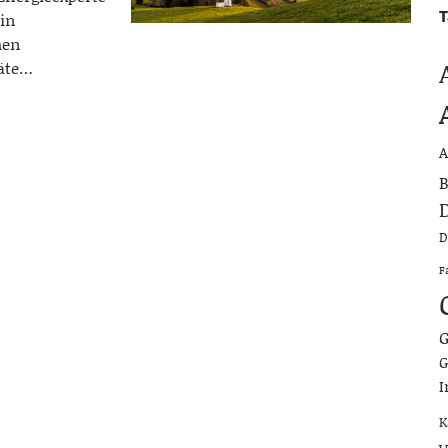
T
in
hen
räte…
A
B
D
D
F
G
G
I
K