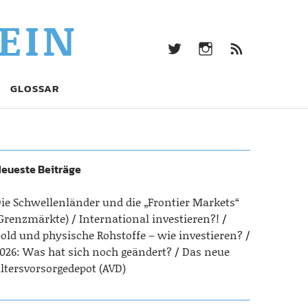
twitter
Instagram
Beitrag
EIN
Feed
(RSS)
twitter
Instagram
Beitrags-
GLOSSAR
Feed
(RSS)
eueste Beiträge
ie Schwellenländer und die „Frontier Markets“
Grenzmärkte)
International investieren?!
old und physische Rohstoffe – wie investieren?
026: Was hat sich noch geändert?
Das neue
ltersvorsorgedepot (AVD)