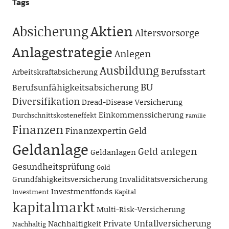
Tags
Aktien
Absicherung
Altersvorsorge
Anlagestrategie
Anlegen
Ausbildung
Berufsstart
Arbeitskraftabsicherung
BU
Berufsunfähigkeitsabsicherung
Diversifikation
Dread-Disease Versicherung
Einkommenssicherung
Durchschnittskosteneffekt
Familie
Finanzen
Finanzexpertin
Geld
Geldanlage
Geld anlegen
Geldanlagen
Gesundheitsprüfung
Gold
Grundfähigkeitsversicherung
Invaliditätsversicherung
Investmentfonds
Investment
Kapital
kapitalmarkt
Multi-Risk-Versicherung
Private Unfallversicherung
Nachhaltigkeit
Nachhaltig