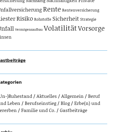
Private
ersicherung
Nachhaltigkeit
Nachhaltig
Rente
nfallversicherung
Rentenversicherung
Risiko
iester
Sicherheit
Rohstoffe
Strategie
Volatilität
Vorsorge
Unfall
Vermögensaufbau
insen
astbeiträge
ategorien
Un-)Ruhestand
Aktuelles
Allgemein
Beruf
nd Leben
Berufseinstieg
Blog
Erbe(n) und
ererben
Familie und Co.
Gastbeiträge