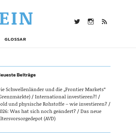
twitter
Instagram
Beitrag
EIN
Feed
(RSS)
twitter
Instagram
Beitrags-
GLOSSAR
Feed
(RSS)
eueste Beiträge
ie Schwellenländer und die „Frontier Markets“
Grenzmärkte)
International investieren?!
old und physische Rohstoffe – wie investieren?
026: Was hat sich noch geändert?
Das neue
ltersvorsorgedepot (AVD)