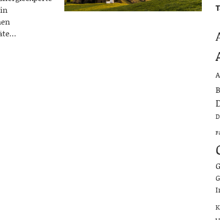
T
in
hen
räte…
A
B
D
D
F
G
G
I
K