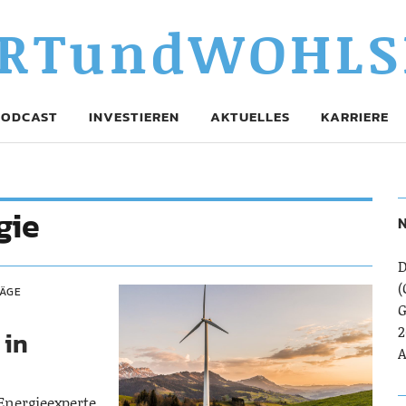
RTundWOHLS
PODCAST
INVESTIEREN
AKTUELLES
KARRIERE
gie
N
D
(
RÄGE
G
2
 in
A
 Energieexperte