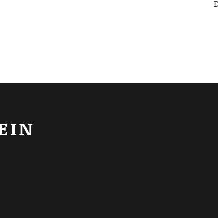
D
EIN