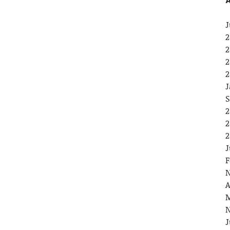
A
J
2
2
2
2
J
S
2
2
2
J
F
N
A
M
N
J