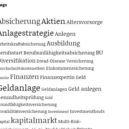
ags
Aktien
Absicherung
Altersvorsorge
Anlagestrategie
Anlegen
Ausbildung
rbeitskraftabsicherung
BU
erufsstart
Berufsunfähigkeitsabsicherung
iversifikation
Dread-Disease Versicherung
Einkommenssicherung
urchschnittskosteneffekt
Finanzen
Finanzexpertin
Geld
amilie
Geldanlage
Geld anlegen
Geldanlagen
esundheitsprüfung
Gold
rundfähigkeitsversicherung
nvaliditätsversicherung
Investmentfonds
Investment
kapitalmarkt
Multi-Risk-
apital