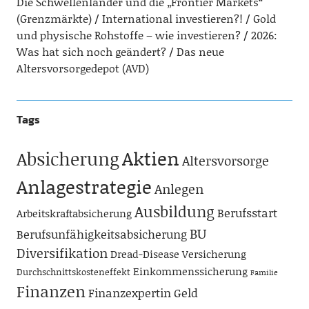
Die Schwellenländer und die „Frontier Markets“
(Grenzmärkte)
International investieren?!
Gold
und physische Rohstoffe – wie investieren?
2026:
Was hat sich noch geändert?
Das neue
Altersvorsorgedepot (AVD)
Tags
Aktien
Absicherung
Altersvorsorge
Anlagestrategie
Anlegen
Ausbildung
Berufsstart
Arbeitskraftabsicherung
BU
Berufsunfähigkeitsabsicherung
Diversifikation
Dread-Disease Versicherung
Einkommenssicherung
Durchschnittskosteneffekt
Familie
Finanzen
Finanzexpertin
Geld