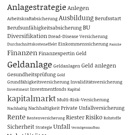
Anlagestrategie
Anlegen
Ausbildung
Berufsstart
Arbeitskraftabsicherung
BU
Berufsunfähigkeitsabsicherung
Diversifikation
Dread-Disease Versicherung
Einkommenssicherung
Durchschnittskosteneffekt
Familie
Finanzen
Finanzexpertin
Geld
Geldanlage
Geld anlegen
Geldanlagen
Gesundheitsprüfung
Gold
Grundfähigkeitsversicherung
Invaliditätsversicherung
Investmentfonds
Investment
Kapital
kapitalmarkt
Multi-Risk-Versicherung
Private Unfallversicherung
Nachhaltigkeit
Nachhaltig
Rente
Risiko
Riester
Rentenversicherung
Rohstoffe
Unfall
Sicherheit
Strategie
Vermögensaufbau