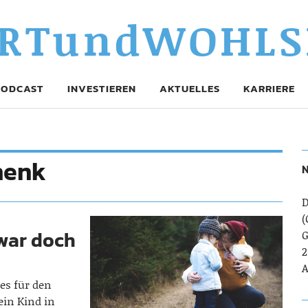
RTundWOHLS
PODCAST
INVESTIEREN
AKTUELLES
KARRIERE
henk
N
D
(
war doch
G
2
A
 es für den
ein Kind in