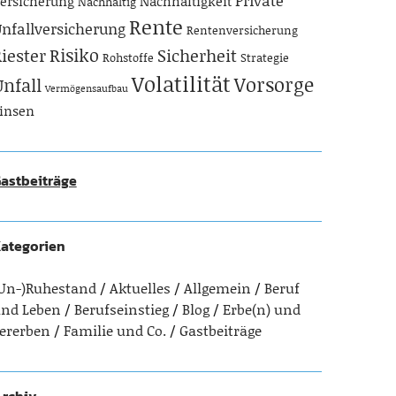
Private
ersicherung
Nachhaltigkeit
Nachhaltig
Rente
nfallversicherung
Rentenversicherung
Risiko
iester
Sicherheit
Rohstoffe
Strategie
Volatilität
Vorsorge
Unfall
Vermögensaufbau
insen
astbeiträge
ategorien
Un-)Ruhestand
Aktuelles
Allgemein
Beruf
nd Leben
Berufseinstieg
Blog
Erbe(n) und
ererben
Familie und Co.
Gastbeiträge