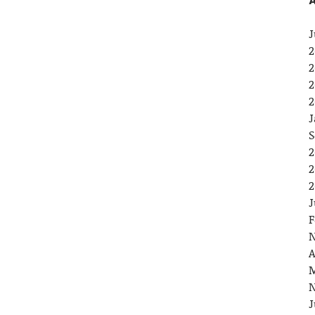
A
J
2
2
2
2
J
S
2
2
2
J
F
N
A
M
N
J