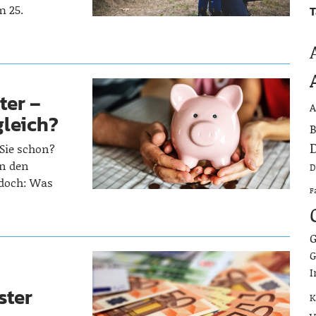
m 25.
T
ter –
A
gleich?
B
D
 Sie schon?
in den
D
 doch: Was
F
G
G
I
ster
K