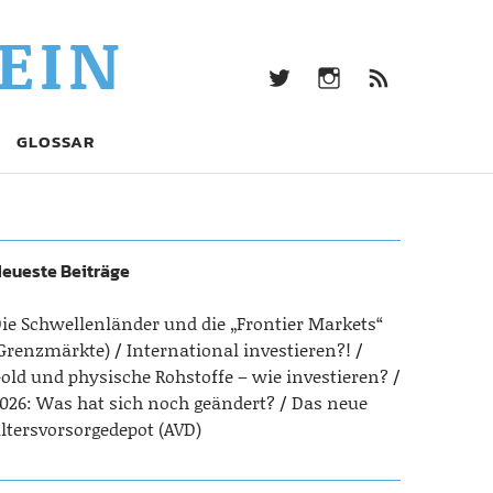
twitter
Instagram
Beitrag
EIN
Feed
(RSS)
twitter
Instagram
Beitrags-
GLOSSAR
Feed
(RSS)
eueste Beiträge
ie Schwellenländer und die „Frontier Markets“
Grenzmärkte)
International investieren?!
old und physische Rohstoffe – wie investieren?
026: Was hat sich noch geändert?
Das neue
ltersvorsorgedepot (AVD)