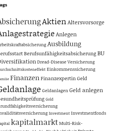
ags
Aktien
Absicherung
Altersvorsorge
Anlagestrategie
Anlegen
Ausbildung
rbeitskraftabsicherung
BU
erufsstart
Berufsunfähigkeitsabsicherung
iversifikation
Dread-Disease Versicherung
Einkommenssicherung
urchschnittskosteneffekt
Finanzen
Finanzexpertin
Geld
amilie
Geldanlage
Geld anlegen
Geldanlagen
esundheitsprüfung
Gold
rundfähigkeitsversicherung
nvaliditätsversicherung
Investmentfonds
Investment
kapitalmarkt
Multi-Risk-
apital