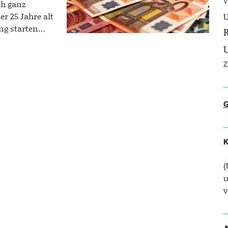
V
ch ganz
er 25 Jahre alt
U
ung starten…
R
Z
G
K
(
u
v