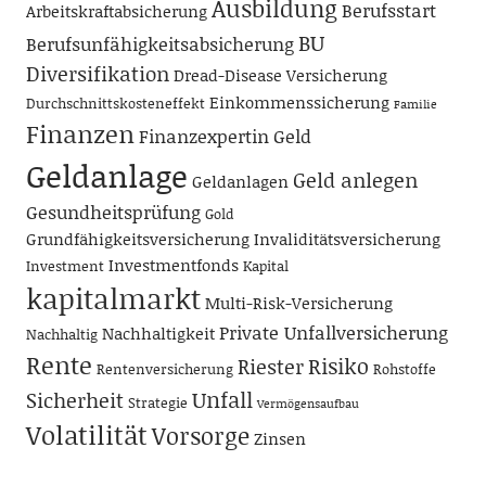
Ausbildung
Berufsstart
Arbeitskraftabsicherung
BU
Berufsunfähigkeitsabsicherung
Diversifikation
Dread-Disease Versicherung
Einkommenssicherung
Durchschnittskosteneffekt
Familie
Finanzen
Finanzexpertin
Geld
Geldanlage
Geld anlegen
Geldanlagen
Gesundheitsprüfung
Gold
Grundfähigkeitsversicherung
Invaliditätsversicherung
Investmentfonds
Investment
Kapital
kapitalmarkt
Multi-Risk-Versicherung
Private Unfallversicherung
Nachhaltigkeit
Nachhaltig
Rente
Risiko
Riester
Rentenversicherung
Rohstoffe
Unfall
Sicherheit
Strategie
Vermögensaufbau
Volatilität
Vorsorge
Zinsen