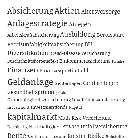
Aktien
Absicherung
Altersvorsorge
Anlagestrategie
Anlegen
Ausbildung
Berufsstart
Arbeitskraftabsicherung
BU
Berufsunfähigkeitsabsicherung
Diversifikation
Dread-Disease Versicherung
Einkommenssicherung
Durchschnittskosteneffekt
Familie
Finanzen
Finanzexpertin
Geld
Geldanlage
Geld anlegen
Geldanlagen
Gesundheitsprüfung
Gold
Grundfähigkeitsversicherung
Invaliditätsversicherung
Investmentfonds
Investment
Kapital
kapitalmarkt
Multi-Risk-Versicherung
Private Unfallversicherung
Nachhaltigkeit
Nachhaltig
Rente
Risiko
Riester
Rentenversicherung
Rohstoffe