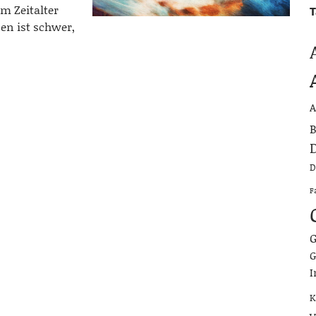
m Zeitalter
T
en ist schwer,
A
B
D
D
F
G
G
I
K