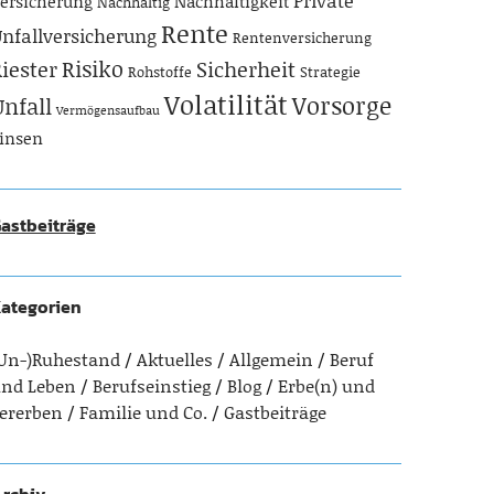
Private
ersicherung
Nachhaltigkeit
Nachhaltig
Rente
nfallversicherung
Rentenversicherung
Risiko
iester
Sicherheit
Rohstoffe
Strategie
Volatilität
Vorsorge
Unfall
Vermögensaufbau
insen
astbeiträge
ategorien
Un-)Ruhestand
Aktuelles
Allgemein
Beruf
nd Leben
Berufseinstieg
Blog
Erbe(n) und
ererben
Familie und Co.
Gastbeiträge