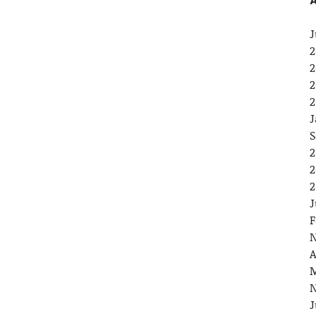
A
J
2
2
2
2
J
S
2
2
2
J
F
N
A
M
N
J