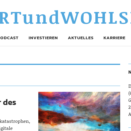
RTundWOHLS
PODCAST
INVESTIEREN
AKTUELLES
KARRIERE
N
D
(
r des
G
2
A
akatastrophen,
gitale