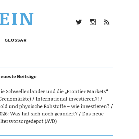
twitter
Instagram
Beitrag
EIN
Feed
(RSS)
twitter
Instagram
Beitrags-
GLOSSAR
Feed
(RSS)
eueste Beiträge
ie Schwellenländer und die „Frontier Markets“
Grenzmärkte)
International investieren?!
old und physische Rohstoffe – wie investieren?
026: Was hat sich noch geändert?
Das neue
ltersvorsorgedepot (AVD)