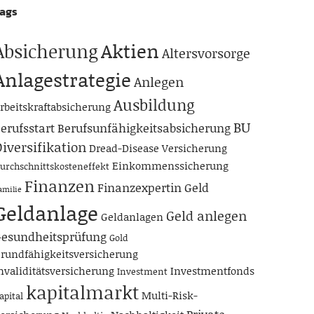
ags
Aktien
Absicherung
Altersvorsorge
Anlagestrategie
Anlegen
Ausbildung
rbeitskraftabsicherung
BU
erufsstart
Berufsunfähigkeitsabsicherung
iversifikation
Dread-Disease Versicherung
Einkommenssicherung
urchschnittskosteneffekt
Finanzen
Finanzexpertin
Geld
amilie
Geldanlage
Geld anlegen
Geldanlagen
esundheitsprüfung
Gold
rundfähigkeitsversicherung
nvaliditätsversicherung
Investmentfonds
Investment
kapitalmarkt
Multi-Risk-
apital