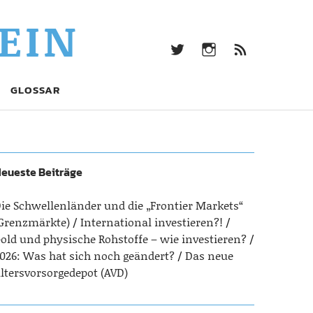
twitter
Instagram
Beitrag
EIN
Feed
(RSS)
twitter
Instagram
Beitrags-
GLOSSAR
Feed
(RSS)
eueste Beiträge
ie Schwellenländer und die „Frontier Markets“
Grenzmärkte)
International investieren?!
old und physische Rohstoffe – wie investieren?
026: Was hat sich noch geändert?
Das neue
ltersvorsorgedepot (AVD)