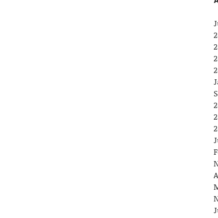
A
J
2
2
2
2
J
S
2
2
2
J
F
N
A
M
N
J