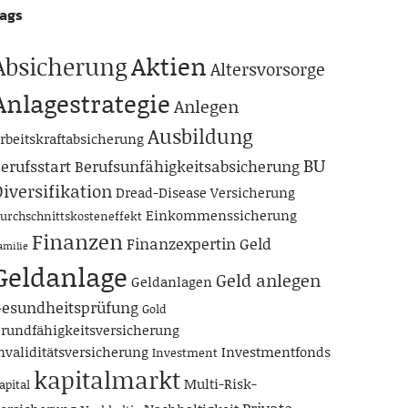
ags
Aktien
Absicherung
Altersvorsorge
Anlagestrategie
Anlegen
Ausbildung
rbeitskraftabsicherung
BU
erufsstart
Berufsunfähigkeitsabsicherung
iversifikation
Dread-Disease Versicherung
Einkommenssicherung
urchschnittskosteneffekt
Finanzen
Finanzexpertin
Geld
amilie
Geldanlage
Geld anlegen
Geldanlagen
esundheitsprüfung
Gold
rundfähigkeitsversicherung
nvaliditätsversicherung
Investmentfonds
Investment
kapitalmarkt
Multi-Risk-
apital