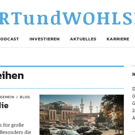
RTundWOHLS
PODCAST
INVESTIEREN
AKTUELLES
KARRIERE
eihen
N
D
(
LGEMEIN
BLOG
die
G
2
A
n für große
Besonders die