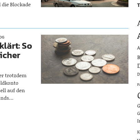
 die Blockade
T
OG
lärt: So
A
sicher
B
D
D
ber trotzdem
eldkonto
F
ell auf den
Fonds…
G
G
I
K