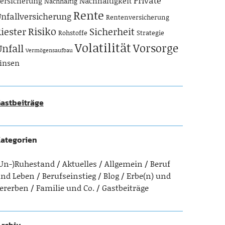
Private
ersicherung
Nachhaltigkeit
Nachhaltig
Rente
nfallversicherung
Rentenversicherung
Risiko
iester
Sicherheit
Rohstoffe
Strategie
Volatilität
Vorsorge
Unfall
Vermögensaufbau
insen
astbeiträge
ategorien
Un-)Ruhestand
Aktuelles
Allgemein
Beruf
nd Leben
Berufseinstieg
Blog
Erbe(n) und
ererben
Familie und Co.
Gastbeiträge