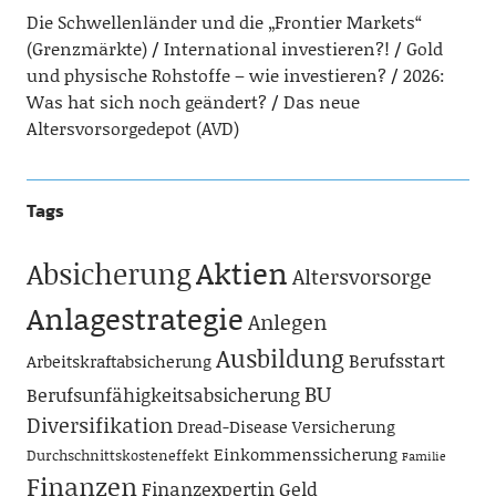
Die Schwellenländer und die „Frontier Markets“
(Grenzmärkte)
International investieren?!
Gold
und physische Rohstoffe – wie investieren?
2026:
Was hat sich noch geändert?
Das neue
Altersvorsorgedepot (AVD)
Tags
Aktien
Absicherung
Altersvorsorge
Anlagestrategie
Anlegen
Ausbildung
Berufsstart
Arbeitskraftabsicherung
BU
Berufsunfähigkeitsabsicherung
Diversifikation
Dread-Disease Versicherung
Einkommenssicherung
Durchschnittskosteneffekt
Familie
Finanzen
Finanzexpertin
Geld