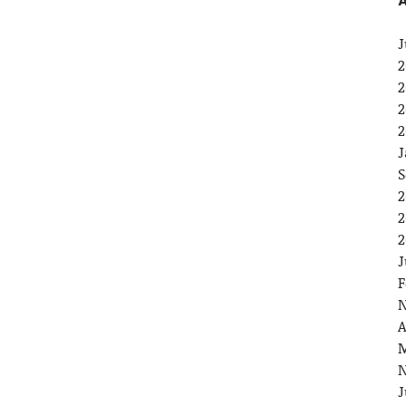
A
J
2
2
2
2
J
S
2
2
2
J
F
N
A
M
N
J