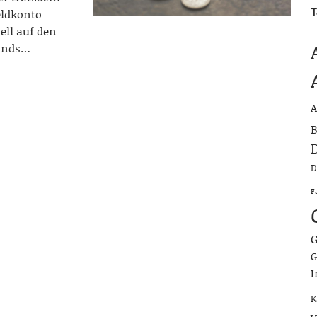
T
eldkonto
ell auf den
Fonds…
A
B
D
D
F
G
G
I
K