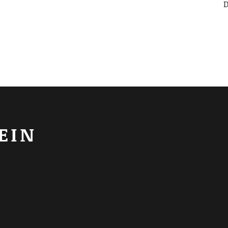
D
EIN