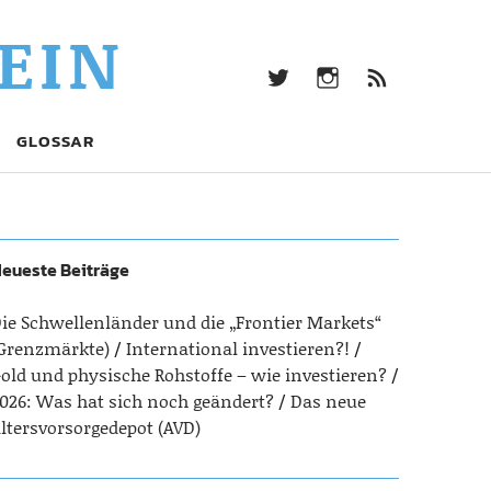
twitter
Instagram
Beitrag
EIN
Feed
(RSS)
twitter
Instagram
Beitrags-
GLOSSAR
Feed
(RSS)
eueste Beiträge
ie Schwellenländer und die „Frontier Markets“
Grenzmärkte)
International investieren?!
old und physische Rohstoffe – wie investieren?
026: Was hat sich noch geändert?
Das neue
ltersvorsorgedepot (AVD)