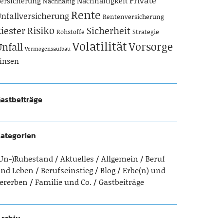
Private
ersicherung
Nachhaltigkeit
Nachhaltig
Rente
nfallversicherung
Rentenversicherung
Risiko
iester
Sicherheit
Rohstoffe
Strategie
Volatilität
Vorsorge
Unfall
Vermögensaufbau
insen
astbeiträge
ategorien
Un-)Ruhestand
Aktuelles
Allgemein
Beruf
nd Leben
Berufseinstieg
Blog
Erbe(n) und
ererben
Familie und Co.
Gastbeiträge