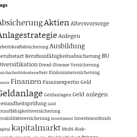
ags
Aktien
Absicherung
Altersvorsorge
Anlagestrategie
Anlegen
Ausbildung
rbeitskraftabsicherung
BU
erufsstart
Berufsunfähigkeitsabsicherung
iversifikation
Dread-Disease Versicherung
Einkommenssicherung
urchschnittskosteneffekt
Finanzen
Finanzexpertin
Geld
amilie
Geldanlage
Geld anlegen
Geldanlagen
esundheitsprüfung
Gold
rundfähigkeitsversicherung
nvaliditätsversicherung
Investmentfonds
Investment
kapitalmarkt
Multi-Risk-
apital