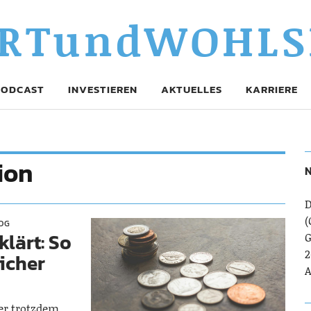
RTundWOHLS
PODCAST
INVESTIEREN
AKTUELLES
KARRIERE
ion
N
D
(
OG
lärt: So
G
2
sicher
A
ber trotzdem