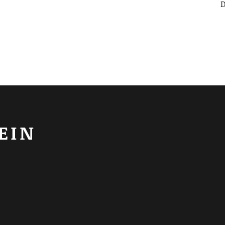
D
EIN