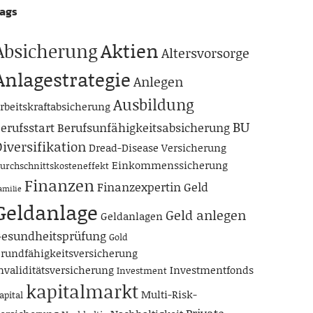
ags
Aktien
Absicherung
Altersvorsorge
Anlagestrategie
Anlegen
Ausbildung
rbeitskraftabsicherung
BU
erufsstart
Berufsunfähigkeitsabsicherung
iversifikation
Dread-Disease Versicherung
Einkommenssicherung
urchschnittskosteneffekt
Finanzen
Finanzexpertin
Geld
amilie
Geldanlage
Geld anlegen
Geldanlagen
esundheitsprüfung
Gold
rundfähigkeitsversicherung
nvaliditätsversicherung
Investmentfonds
Investment
kapitalmarkt
Multi-Risk-
apital