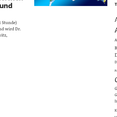
 und
T
1 Stunde)
d wird Dr.
itz,
A
B
D
D
F
G
G
I
K