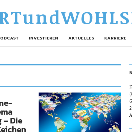
RTundWOHLS
PODCAST
INVESTIEREN
AKTUELLES
KARRIERE
N
D
(
ine-
G
2
ema
A
 – Die
Zeichen