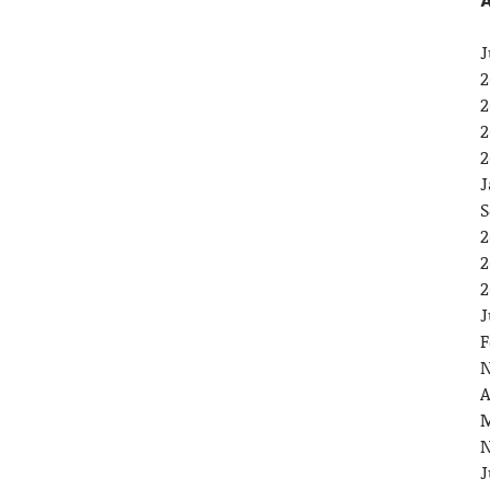
A
J
2
2
2
2
J
S
2
2
2
J
F
N
A
M
N
J