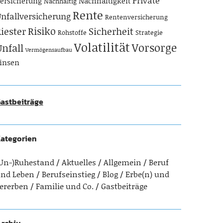
Private
ersicherung
Nachhaltigkeit
Nachhaltig
Rente
nfallversicherung
Rentenversicherung
Risiko
iester
Sicherheit
Rohstoffe
Strategie
Volatilität
Vorsorge
Unfall
Vermögensaufbau
insen
astbeiträge
ategorien
Un-)Ruhestand
Aktuelles
Allgemein
Beruf
nd Leben
Berufseinstieg
Blog
Erbe(n) und
ererben
Familie und Co.
Gastbeiträge