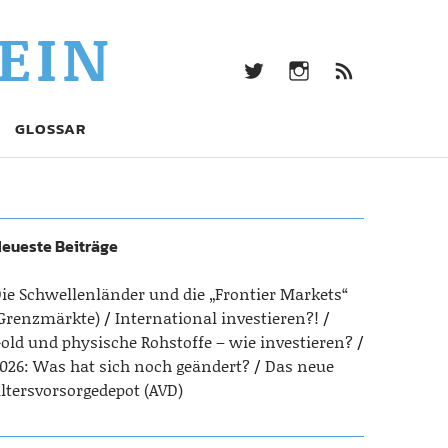
twitter
Instagram
Beitrag
EIN
Feed
(RSS)
twitter
Instagram
Beitrags-
GLOSSAR
Feed
(RSS)
eueste Beiträge
ie Schwellenländer und die „Frontier Markets“
Grenzmärkte)
International investieren?!
old und physische Rohstoffe – wie investieren?
026: Was hat sich noch geändert?
Das neue
ltersvorsorgedepot (AVD)