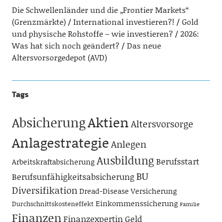
Die Schwellenländer und die „Frontier Markets“
(Grenzmärkte)
International investieren?!
Gold
und physische Rohstoffe – wie investieren?
2026:
Was hat sich noch geändert?
Das neue
Altersvorsorgedepot (AVD)
Tags
Aktien
Absicherung
Altersvorsorge
Anlagestrategie
Anlegen
Ausbildung
Berufsstart
Arbeitskraftabsicherung
BU
Berufsunfähigkeitsabsicherung
Diversifikation
Dread-Disease Versicherung
Einkommenssicherung
Durchschnittskosteneffekt
Familie
Finanzen
Finanzexpertin
Geld