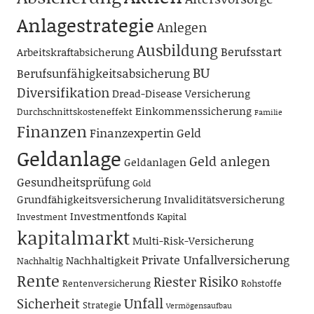
Anlagestrategie
Anlegen
Ausbildung
Berufsstart
Arbeitskraftabsicherung
BU
Berufsunfähigkeitsabsicherung
Diversifikation
Dread-Disease Versicherung
Einkommenssicherung
Durchschnittskosteneffekt
Familie
Finanzen
Finanzexpertin
Geld
Geldanlage
Geld anlegen
Geldanlagen
Gesundheitsprüfung
Gold
Grundfähigkeitsversicherung
Invaliditätsversicherung
Investmentfonds
Investment
Kapital
kapitalmarkt
Multi-Risk-Versicherung
Private Unfallversicherung
Nachhaltigkeit
Nachhaltig
Rente
Risiko
Riester
Rentenversicherung
Rohstoffe
Unfall
Sicherheit
Strategie
Vermögensaufbau