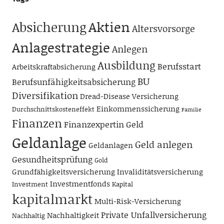
Aktien
Absicherung
Altersvorsorge
Anlagestrategie
Anlegen
Ausbildung
Berufsstart
Arbeitskraftabsicherung
BU
Berufsunfähigkeitsabsicherung
Diversifikation
Dread-Disease Versicherung
Einkommenssicherung
Durchschnittskosteneffekt
Familie
Finanzen
Finanzexpertin
Geld
Geldanlage
Geld anlegen
Geldanlagen
Gesundheitsprüfung
Gold
Grundfähigkeitsversicherung
Invaliditätsversicherung
Investmentfonds
Investment
Kapital
kapitalmarkt
Multi-Risk-Versicherung
Private Unfallversicherung
Nachhaltigkeit
Nachhaltig